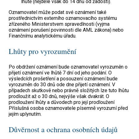
lhůtě (nejdéle však do 14 dnů od žádosti).
Oznamovatel může podat své oznámení také
prostřednictvím externího oznamovacího systému
zřízeného Ministerstvem spravedlnosti (vyjma
oznámení porušení povinnosti dle AML zákona) nebo
Finančnímu analytickému úřadu.
Lhůty pro vyrozumění
Po obdržení oznámení bude oznamovatel vyrozuměn o
přijetí oznámení ve lhůtě 7 dní od jeho podání. O
výsledcích prošetření a posouzení oznámení bude
vyrozuměn do 30 dnů ode dne přijetí oznámení. V
případech skutkově nebo právně složitých lze tuto lhůtu
prodloužit až o 30 dnů, nejvýše však dvakrát. O
prodloužení lhůty a důvodech pro její prodloužení
Příslušná osoba oznamovatele písemně vyrozumí před
jejím uplynutím.
Důvěrnost a ochrana osobních údajů