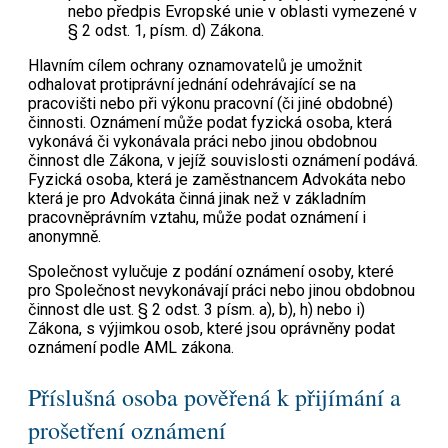
nebo předpis Evropské unie v oblasti vymezené v
§ 2 odst. 1, písm. d) Zákona.
Hlavním cílem ochrany oznamovatelů je umožnit
odhalovat protiprávní jednání odehrávající se na
pracovišti nebo při výkonu pracovní (či jiné obdobné)
činnosti. Oznámení může podat fyzická osoba, která
vykonává či vykonávala práci nebo jinou obdobnou
činnost dle Zákona, v jejíž souvislosti oznámení podává.
Fyzická osoba, která je zaměstnancem Advokáta nebo
která je pro Advokáta činná jinak než v základním
pracovněprávním vztahu, může podat oznámení i
anonymně.
Společnost vylučuje z podání oznámení osoby, které
pro Společnost nevykonávají práci nebo jinou obdobnou
činnost dle ust. § 2 odst. 3 písm. a), b), h) nebo i)
Zákona, s výjimkou osob, které jsou oprávněny podat
oznámení podle AML zákona.
Příslušná osoba pověřená k přijímání a
prošetření oznámení