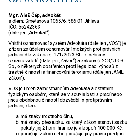
Mgr. Aleš Čáp, advokát
sídlem: Smetanova 1065/6, 586 01 Jihlava
IČO: 66242363
(dále jen „Advokát“)
Vnitřní oznamovací systém Advokáta (dále jen „VOS“) je
zřízen za účelem oznamování možných protiprávních
jednání dle zákona č. 171/2023 Sb., o ochraně
oznamovatelů (dále jen „Zákon“) a zákona č. 253/2008
Sb., o některých opatřeních proti legalizaci výnosů z
trestné činnosti a financování terorismu (dále jen „AML
zákon“).
VOS je určen zaměstnancům Advokáta a ostatním
fyzickým osobám, které se v souvislosti s prací nebo
jinou obdobnou činností dozvěděli o protiprávním
jednání, které:
má znaky trestného činu,
má znaky přestupku, za který zákon stanoví sazbu
pokuty, jejíž horní hranice je alespoň 100 000 Kč,
porušuje Zákon nebo porušuje jiný právní předpis