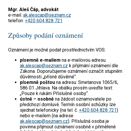
Mgr. Aleš Čáp, advokát
e-mail:
ak.alescap@seznam.cz
telefon:
+420 604 828 721
Způsoby podání oznámení
Oznámení je možné podat prostřednictvím VOS:
písemně e-mailem
na e-mailovou adresu
ak.alescap@seznam.cz
k přijímání oznámení dle
Zákona. Doporučujeme oznámení označit stupněm
důvěrnosti „přísně důvěrné“.
písemně poštou
na adresu: Smetanova 1065/6,
586 01 Jihlava. Na obálku prosím uveďte text:
„Pouze k rukám Příslušné osoby“.
ústně – osobně
na žádost oznamovatele po
předchozí domluvě. Termín osobní schůzky lze
sjednat telefonicky (na tel. č.
+420 604 828 721
)
nebo e-mailem (na adrese
ak.alescap@seznam.cz
). Příslušná osoba je
povinna přijmout oznámení osobně v přiměřené